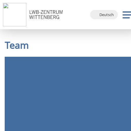
Deutsch
English
Français
Team
Español