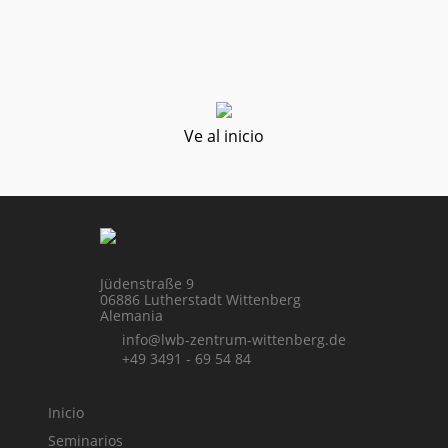
Ve al inicio
Jüdenstraße 9
06886 Lutherstadt Wittenberg
Alemania
info@lwb-zentrum-wittenberg.de
+49 3491 - 69 54 84
Inicio
Seminarios